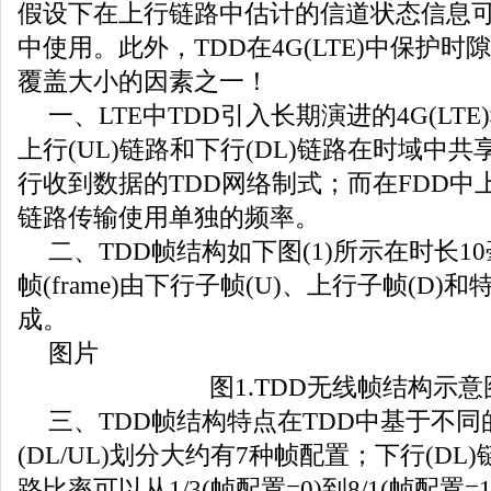
假设下在上行链路中估计的信道状态信息
中使用。此外，TDD在4G(LTE)中保护时
覆盖大小的因素之一！
一、LTE中TDD引入长期演进的4G(LT
上行(UL)链路和下行(DL)链路在时域中
行收到数据的TDD网络制式；而在FDD中
链路传输使用单独的频率。
二、TDD帧结构如下图(1)所示在时长10
帧(frame)由下行子帧(U)、上行子帧(D)和
成。
图片
图1.TDD无线帧结构示意
三、TDD帧结构特点在TDD中基于不同
(DL/UL)划分大约有7种帧配置；下行(DL)链
路比率可以从1/3(帧配置=0)到8/1(帧配置