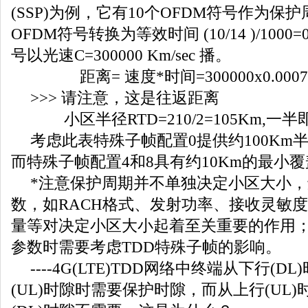
(SSP)为例，它有10个OFDM符号作为保
OFDM符号转换为等效时间 (10/14 )/1000=
号以光速C=300000 Km/sec 播。
距离= 速度*时间=300000x0.000
>>> 请注意，这是往返距离
小区半径RTD=210/2=105Km,一半
考虑此表特殊子帧配置0提供约100Km
而特殊子帧配置4和8具有约10Km的最小
*注意保护周期并不单独决定小区大小
数，如RACH格式、发射功率、接收灵敏
量等对决定小区大小起着至关重要的作用
参数时需要考虑TDD特殊子帧的影响。
----4G(LTE)TDD网络中终端从下行(
(UL)时隙时需要保护时隙，而从上行(UL