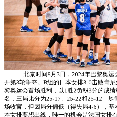
北京时间8月3日，2024年巴黎奥运
开第3轮争夺。B组的日本女排3-0击败肯
黎奥运会首场胜利，以1胜2负积3分的成绩
名，三局比分为25-17、25-22和25-12
场收官，但因局分偏低（得失局4-6），基
本女排要想出线，唯一的机会是法国女排在