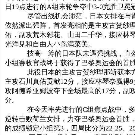
日19点进行的A组末轮争夺中3-0完胜卫
尽管出线机会渺茫，日本女排在与肯
依然派出强阵，首发亮相的是主攻古贺纱
佑，副攻荒木彩花、山田二千华，接应林
光洋见和自由人小岛满菜美。
技高一筹的日本队未遇强挑战，直落
小组赛收官战终于获得了巴黎奥运会的首
此役日本的主攻古贺纱理那斩获本方
主攻石川真佑贡献12分，接应林琴奈赢得
攻阿德希亚姆波夺下全场最高的17分，副攻
分。
在今天率先进行的C组焦点战中，多米
逆转击败荷兰女排，力夺巴黎奥运会首胜，
的成绩锁定小组第3，四局比分为22-25、25-